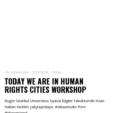
By
oktaastudio
2018-06-08
Oktaa
TODAY WE ARE IN HUMAN
RIGHTS CITIES WORKSHOP
Bugün İstanbul Üniversitesi Siyasal Bilgiler Fakültesi’nde İnsan
Hakları Kentleri çalıştayındayız. #oktaastudio from
@denemennd